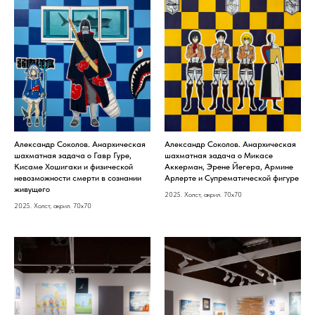
Александр Соколов. Анархическая
Александр Соколов. Анархическая
шахматная задача о Гавр Гуре,
шахматная задача о Микасе
Кисаме Хошигаки и физической
Аккерман, Эрене Йегера, Армине
невозможности смерти в сознании
Арлерте и Супрематической фигуре
живущего
2025. Холст, акрил. 70х70
2025. Холст, акрил. 70х70