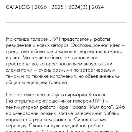
CATALOG |
2026
|
2025
|
2024(2)
|
2024
На стенде галереи ЛУЧ представлены работы
резидентов и новых авторов. Экспозиционная идея –
представить большое и малое в творчестве каждого
из них. Мы взяли небольшое выставочное
пространство, которое наполняем визуальными
элементами – очень разными по затрагиваемым
темам и по технике исполнения, но объединенными
общей концепцией галереи.
На заставке этого выпуска ярмарки Каталог
(на открытке-приглашении от галереи ЛУЧ) –
лентикулярная работа
Гора Чахала
"Имя бога": 246
наименований Божьих, взятые из всех книг Библии,
вариант на русском языке по Синодальному
переводу. Сложная мультимедийная работа
создавалась с 2003 года. По замыслу художника