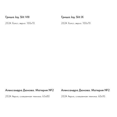
Гриша Joy. Slit VIII
Гриша Joy. Slit IX
2024 Холст, акрил. 100х70
2024 Холст, акрил. 100х70
Александра Дюкова. Материя №2
Александра Дюкова. Материя №2
2024 Акрил, смешанная техника. 65х80
2024 Акрил, смешанная техника. 60х95