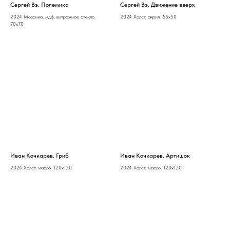
Сергей Вэ. Полемика
Сергей Вэ. Движение вверх
2024 Мозаика, мдф, витражное стекло.
2024 Холст, акрил. 65х50
70х70
Иван Кочкарев. Гриб
Иван Кочкарев. Артишок
2024 Холст, масло. 120х120
2024 Холст, масло. 120х120