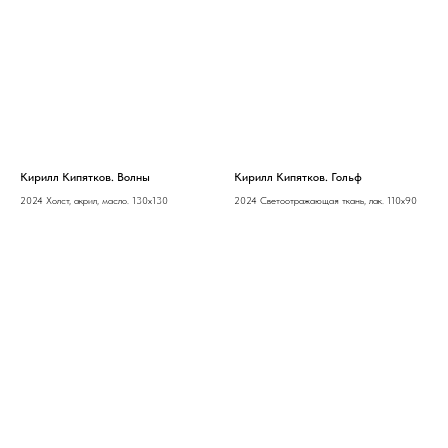
Кирилл Кипятков. Волны
Кирилл Кипятков. Гольф
2024 Холст, акрил, масло. 130х130
2024 Светоотражающая ткань, лак. 110х90