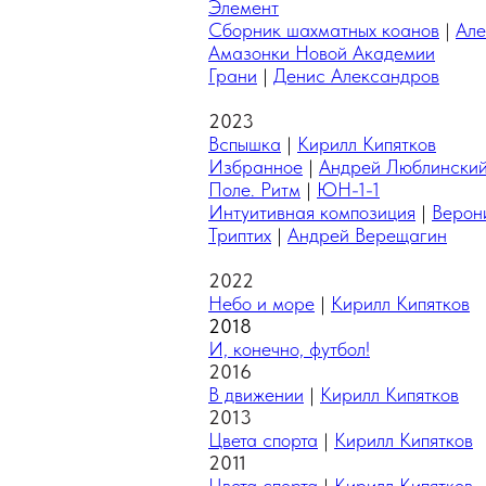
Элемент
Сборник шахматных коанов
|
Але
Амазонки Новой Академии
Грани
|
Денис Александров
2023
Вспышка
|
Кирилл Кипятков
Избранное
|
Андрей Люблински
Поле. Ритм
|
ЮН-1-1
Интуитивная композиция
|
Верон
Триптих
|
Андрей Верещагин
2022
Небо и море
|
Кирилл Кипятков
2018
И, конечно, футбол!
2016
В движении
|
Кирилл Кипятков
2013
Цвета спорта
|
Кирилл Кипятков
2011
Цвета спорта
|
Кирилл Кипятков