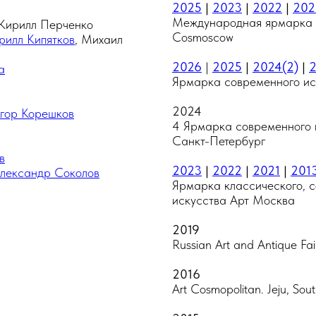
2025
|
2023
|
2022
|
202
Международная ярмарка 
 Кирилл Перченко
Cosmoscow
рилл Кипятков
, Михаил
2026
|
2025
|
2024(2)
|
а
Ярмарка современного ис
2024
гор Корешков
4 Ярмарка современного ис
Санкт-Петербург
в
2023
|
2022
|
2021
|
201
лександр Соколов
Ярмарка классического, 
искусства Арт Москва
2019
Russian Art and Antique Fa
2016
Art Cosmopolitan. Jeju, Sou