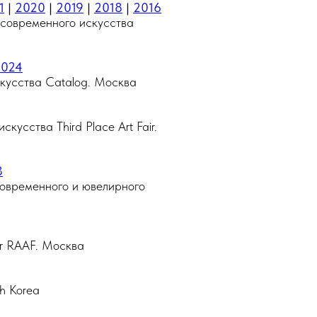
1
|
2020
|
2019
|
2018
|
2016
современного искусства
2024
кусства Catalog. Москва
кусства Third Place Art Fair.
3
современного и ювелирного
ir
RAAF. Москва
th Korea