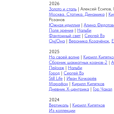
2026
Золото и сталь
| Алексей Есипов,
Москва. Статика. Динамика
|
Ки
Розанов
Южная идиллия
|
Алина Федотов
Поля зрения
|
Нальби
Фантомный свет
|
Сергей Вэ
Он/Она
|
Вероника Козачёнок
,
Е
2025
На своей волне
|
Кирилл Кипятко
Сборник шахматных коанов-2
|
А
Пейзаж
|
Нальби
Город
|
Сергей Вэ
Still Life
|
Иван Кочкарёв
Марафон
|
Кирилл Кипятков
Дневник Х-центрика
|
Гор Чахал
2024
Вертикаль
|
Кирилл Кипятков
Из коллекции